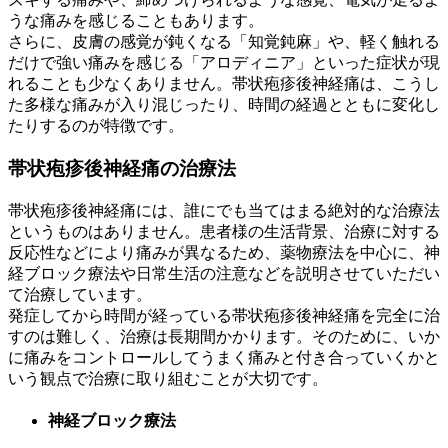
うな痛みを感じることもあります。
さらに、皮膚の感覚が鈍くなる「知覚鈍麻」や、軽く触れる
だけで強い痛みを感じる「アロディニア」といった症状が現
れることも少なくありません。帯状疱疹後神経痛は、こうし
た多様な痛みが入り混じったり、時間の経過とともに変化し
たりするのが特徴です。
帯状疱疹後神経痛の治療法
帯状疱疹後神経痛には、誰にでも当てはまる絶対的な治療法
というものはありません。患者様の生活背景、治療に対する
反応性などにより痛みが異なるため、薬物療法を中心に、神
経ブロック療法や日常生活の注意などを説明させていただい
て治療しています。
発症してから時間が経っている帯状疱疹後神経痛を完全に治
すのは難しく、治療は長期間かかります。そのために、いか
に痛みをコントロールしてうまく痛みと付き合っていくかと
いう観点で治療に取り組むことが大切です。
神経ブロック療法