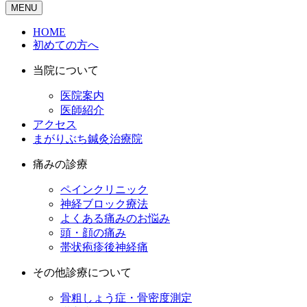
MENU
HOME
初めての方へ
当院について
医院案内
医師紹介
アクセス
まがりぶち鍼灸治療院
痛みの診療
ペインクリニック
神経ブロック療法
よくある痛みのお悩み
頭・顔の痛み
帯状疱疹後神経痛
その他診療について
骨粗しょう症・骨密度測定