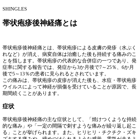
SHINGLES
帯状疱疹後神経痛とは
帯状疱疹後神経痛とは、帯状疱疹による皮膚の発疹（水ぶく
れなど）が消え、病変自体は治癒した後も持続する痛みのこ
とを指します。帯状疱疹の代表的な合併症の一つであり、発
症率に関する報告では、発症から3か月後で7～25％、6か月
後で5～13％の患者に見られるとされています。
この痛みは、帯状疱疹の皮疹が消えた後も、水痘・帯状疱疹
ウイルスによって神経が損傷を受けていることが原因で、長
期間続くことがあります。
症状
帯状疱疹後神経痛の主な症状として、「焼けつくような持続
的な痛み」や「一定の間隔で刺すような痛みが繰り返し起こ
る」ことが挙げられます。また、ヒリヒリ・チクチク・ズキ
ズキする痛みや、締めつけられるような感覚、電気が走るよ