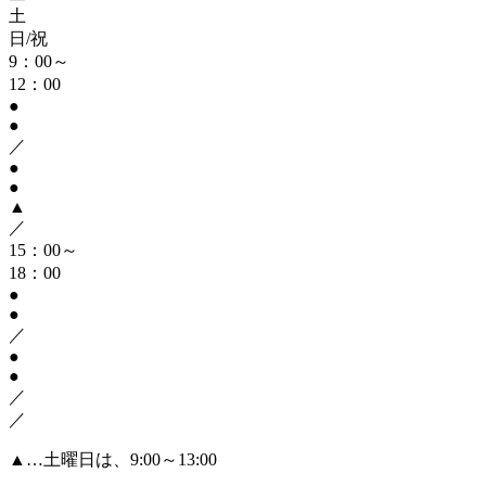
土
日/祝
9：00～
12：00
●
●
／
●
●
▲
／
15：00～
18：00
●
●
／
●
●
／
／
▲
…土曜日は、9:00～13:00